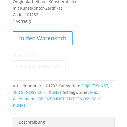
Originalarbeit aus Künstleratelier
mit KunstKontor-Zertifikat
Code: 101232
1 vorrätig
IN
In den Warenkorb
CASE
YOU
LOST
Zu den AGB
YOUR
Anfrage zu diesem Werk
MIND
Menge
Artikelnummer:
101232
Kategorien:
OBJEKTKUNST
,
ZEITGENÖSSISCHE KUNST
Schlagwörter:
Max
Wiedemann
,
OBJEKTKUNST
,
ZEITGENÖSSISCHE
KUNST
Beschreibung