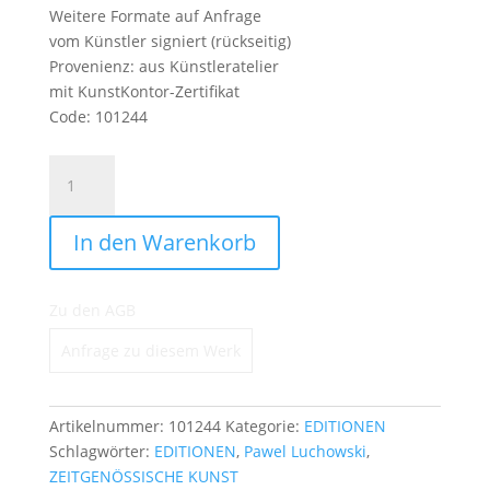
Weitere Formate auf Anfrage
vom Künstler signiert (rückseitig)
Provenienz: aus Künstleratelier
mit KunstKontor-Zertifikat
Code: 101244
Young
Generation
-
In den Warenkorb
Napoleon.
Ed.
1
Zu den AGB
Menge
Anfrage zu diesem Werk
Artikelnummer:
101244
Kategorie:
EDITIONEN
Schlagwörter:
EDITIONEN
,
Pawel Luchowski
,
ZEITGENÖSSISCHE KUNST