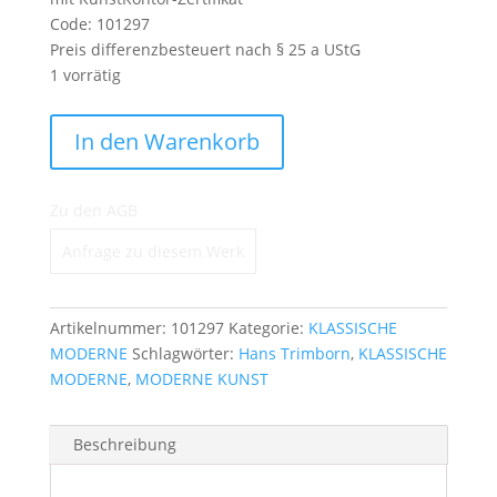
Code: 101297
Preis differenzbesteuert nach § 25 a UStG
1 vorrätig
Portrait
In den Warenkorb
Maria
Trimborn
Menge
Zu den AGB
Anfrage zu diesem Werk
Artikelnummer:
101297
Kategorie:
KLASSISCHE
MODERNE
Schlagwörter:
Hans Trimborn
,
KLASSISCHE
MODERNE
,
MODERNE KUNST
Beschreibung