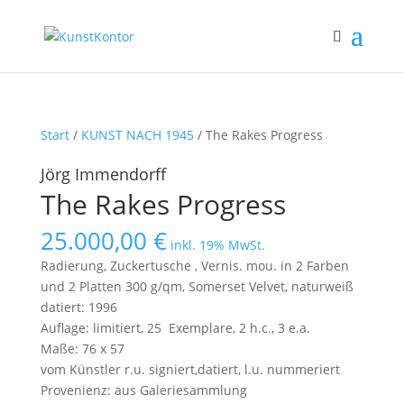
Start
/
KUNST NACH 1945
/ The Rakes Progress
Jörg Immendorff
The Rakes Progress
25.000,00
€
inkl. 19% MwSt.
Radierung, Zuckertusche , Vernis. mou. in 2 Farben
und 2 Platten 300 g/qm
,
Somerset Velvet, naturweiß
datiert: 1996
Auflage: limitiert, 25 Exemplare, 2 h.c., 3 e.a.
Maße: 76 x 57
vom Künstler r.u. signiert,datiert, l.u. nummeriert
Provenienz: aus Galeriesammlung