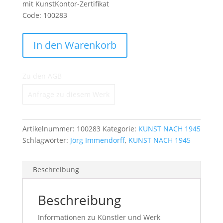
mit KunstKontor-Zertifikat
Code: 100283
The
In den Warenkorb
Rakes
Progress
Menge
Zu den AGB
Anfrage zu diesem Werk
Artikelnummer:
100283
Kategorie:
KUNST NACH 1945
Schlagwörter:
Jörg Immendorff
,
KUNST NACH 1945
Beschreibung
Beschreibung
Informationen zu Künstler und Werk