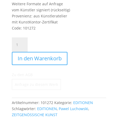
Weitere Formate auf Anfrage
vom Künstler signiert (rückseitig)
Provenienz: aus Künstleratelier
mit KunstKontor-Zertifikat
Code: 101272
Young
Generation
-
In den Warenkorb
Coca
Boy.
Ed.
Zu den AGB
2
Menge
Anfrage zu diesem Werk
Artikelnummer:
101272
Kategorie:
EDITIONEN
Schlagwörter:
EDITIONEN
,
Pawel Luchowski
,
ZEITGENÖSSISCHE KUNST