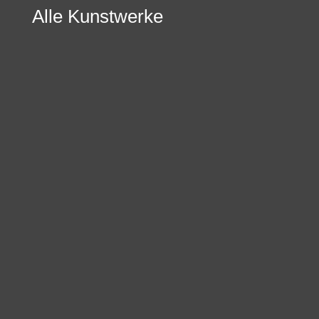
Alle Kunstwerke
Nach
Preis
sortiert:
aufsteigend
JÖRG IMMENDORFF
Langer Marsch auf Adler – Section de
merde allemande
37.000,00
€