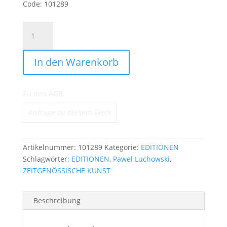
Code: 101289
Jagdrausch
(gerahmt)
Menge
In den Warenkorb
Zu den AGB
Anfrage zu diesem Werk
Artikelnummer:
101289
Kategorie:
EDITIONEN
Schlagwörter:
EDITIONEN
,
Pawel Luchowski
,
ZEITGENÖSSISCHE KUNST
Beschreibung