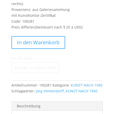
rechts)
Provenienz: aus Galeriesammlung
mit KunstKontor-Zertifikat
Code: 100281
Preis differenzbesteuert nach § 25 a UStG
Langer
In den Warenkorb
Marsch
auf
Adler
Zu den AGB
-
Anfrage zu diesem Werk
2
Freunde
Menge
Artikelnummer:
100281
Kategorie:
KUNST NACH 1945
Schlagwörter:
Jörg Immendorff
,
KUNST NACH 1945
Beschreibung