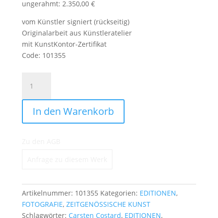
ungerahmt: 2.350,00 €
vom Künstler signiert (rückseitig)
Originalarbeit aus Künstleratelier
mit KunstKontor-Zertifikat
Code: 101355
Rheinfall
Menge
In den Warenkorb
Zu den AGB
Anfrage zu diesem Werk
Artikelnummer:
101355
Kategorien:
EDITIONEN
,
FOTOGRAFIE
,
ZEITGENÖSSISCHE KUNST
Schlagwörter:
Carsten Costard
,
EDITIONEN
,