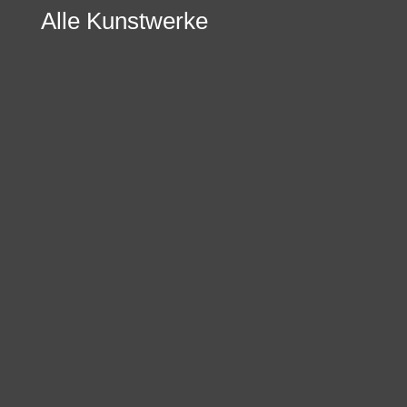
Alle Kunstwerke
Nach
Preis
sortiert:
aufsteigend
ROLF GITH
Galerie-Edition: Garlic (Werkblock:
sign of light)
1.850,00
€
inkl. 19% MwSt.